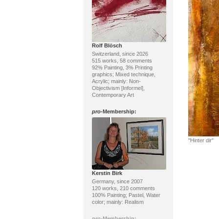
Rolf Blösch
Switzerland, since 2026
515 works, 58 comments
92% Painting, 3% Printing
graphics; Mixed technique,
Acrylic; mainly: Non-
Objectivism [Informel],
Contemporary Art
pro
-Membership:
"Hinter dir"
Kerstin Birk
Germany, since 2007
120 works, 210 comments
100% Painting; Pastel, Water
color; mainly: Realism
pro
-Membership: