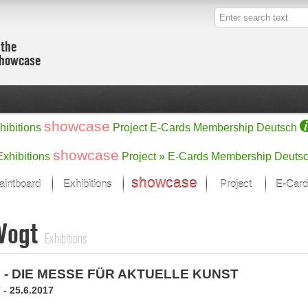
 the
showcase
showcase
hibitions
Project
E-Cards
Membership
Deutsch
showcase
Exhibitions
Project »
E-Cards
Membership
Deuts
showcase
aintboard
Exhibitions
Project
E-Card
Kunst Raum
Categories
 Vogt
 last month
Ein Künstlerförder
Painting
Exhibitions
rks
Sculpture
Drawing
w
:l - DIE MESSE FÜR AKTUELLE KUNST
Digital Arts
cus
Graphics
 - 25.6.2017
 Selection
Photographs
ks