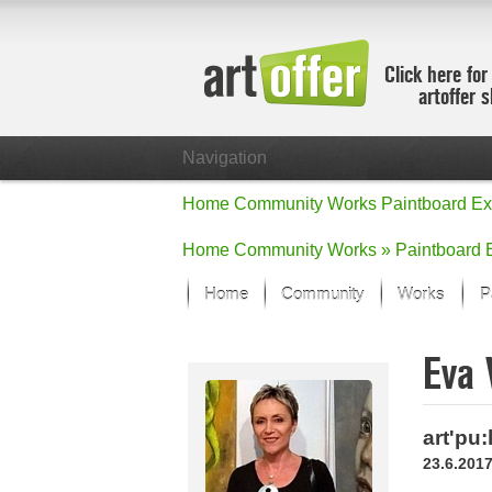
Click here for
artoffer 
Navigation
Home
Community
Works
Paintboard
Ex
Home
Community
Works »
Paintboard
Home
Community
Works
P
Showcase
Eva
Focus on the
All focus wo
Default Vie
art'pu
Works in Fo
23.6.2017
New Works -
All new wor