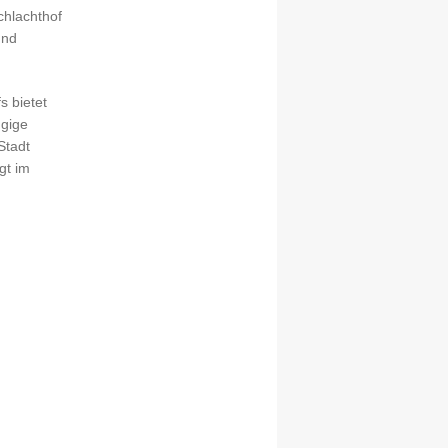
chlachthof
und
 bietet
ügige
Stadt
gt im