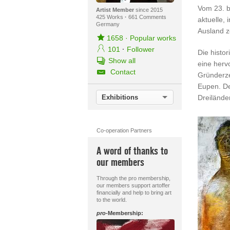
Vom 23. bi
Artist Member
since 2015
425 Works
·
661 Comments
aktuelle,
Germany
Ausland z
1658
·
Popular works
101
·
Follower
Die histo
Show all
eine herv
Contact
Gründerze
Eupen. De
Exhibitions
Dreilände
Co-operation Partners
A word of thanks to
our members
Through the pro membership,
our members support artoffer
financially and help to bring art
to the world.
pro
-Membership: