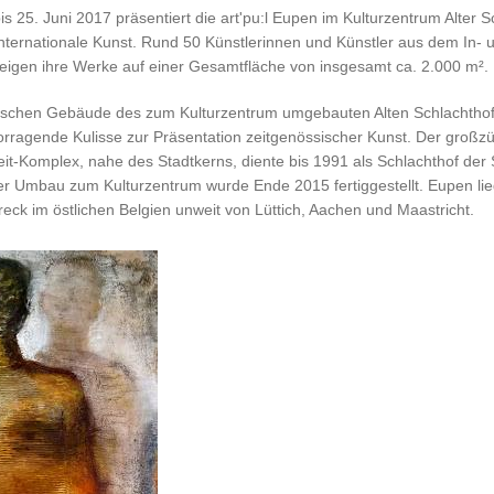
s 25. Juni 2017 präsentiert die art'pu:l Eupen im Kulturzentrum Alter S
 internationale Kunst. Rund 50 Künstlerinnen und Künstler aus dem In- 
eigen ihre Werke auf einer Gesamtfläche von insgesamt ca. 2.000 m².
rischen Gebäude des zum Kulturzentrum umgebauten Alten Schlachthofs
orragende Kulisse zur Präsentation zeitgenössischer Kunst. Der großz
it-Komplex, nahe des Stadtkerns, diente bis 1991 als Schlachthof der 
r Umbau zum Kulturzentrum wurde Ende 2015 fertiggestellt. Eupen lie
reck im östlichen Belgien unweit von Lüttich, Aachen und Maastricht.