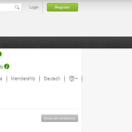
Login
Register
ch
s
Membership
Deutsch
About our passion
projekt von Samsung
Art Museums
Show all exhibitions