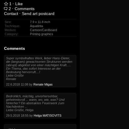
1
·
Like
2
·
Comments
Contact
·
Send art postcard
Size:
7.9 x 11.8 inch
Technique:
Aquatinta
Medium:
Cartoon/Cardboard
Category:
Printing graphics
Comments
Super symbolhaftes Werk, lieber Hans-Dieter,
die (langsam) gewachsenen Strukturen werden
(abrupt) abgelöst von einer mächtigen Kraft.....
Ein Thema, das sofort Interesse an der
Bedeutung hervorruft....!
Liebe Grüße
Renate
22.6.2018 11:08 by
Renate Migas
Bedrohlich, mächtig, unvorhersehbar,
geheimnisvoll ... wann, wo, wie, was? Und
hinterher? Ein abstraktes Feuerwerk zum
Nachdenken ...
Liebe Grüße, Helga
29.5.2018 18:55 by
Helga MATISOVITS