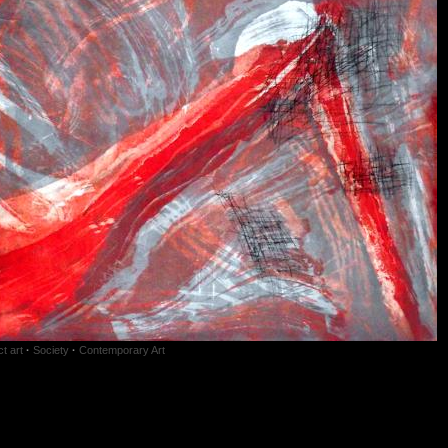
t art
·
Society
·
Contemporary Art