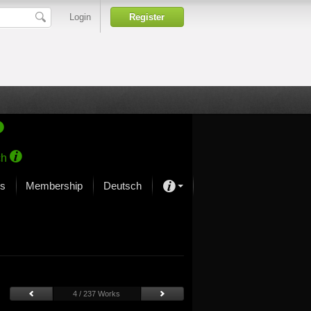
Login
Register
ch
s
Membership
Deutsch
About our passion
projekt von Samsung
Art Museums
4 / 237 Works