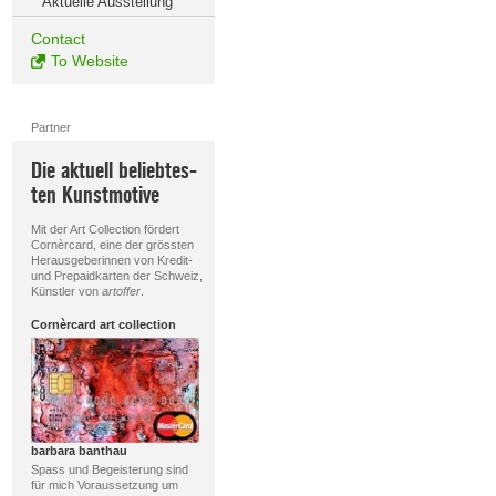
Aktuelle Ausstellung
Contact
To Website
Partner
Die aktuell beliebtes-
ten Kunstmotive
Mit der Art Collection fördert
Cornèrcard, eine der grössten
Herausgeberinnen von Kredit-
und Prepaidkarten der Schweiz,
Künstler von
artoffer
.
Cornèrcard art collection
barbara banthau
Spass und Begeisterung sind
für mich Voraussetzung um