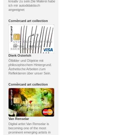
kreativ zu sein.Die Malerei habe
ich mir autodidaktisch
angeeignet
Cornèrcard art collection
Dierk Osterloh
Ölbilder und Objekte mit
philosophischem Hintergrund.
Ästhetische Arbeiten zum
Reflektieren über unser Sein.
Cornèrcard art collection
Van Renselar
Digital artist Van Renselar is
becoming one of the most
prominent emerging artists in