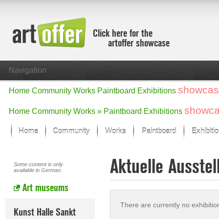
Click here for the
artoffer showcase
Navigation
showcas
Home
Community
Works
Paintboard
Exhibitions
showc
Home
Community
Works »
Paintboard
Exhibitions
Home
Community
Works
Paintboard
Exhibiti
Showcase
Aktuelle Ausstel
Focus on the last month
Some content is only
available in German.
All focus works
Art museums
Default View
Works in Focus
There are currently no exhibition
New Works - Selection
Kunst Halle Sankt
All new works