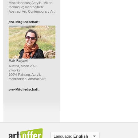
Miscellaneous; Acrylic, Mixed
technique; mehrheitlich:
Abstract Art, Contemporary Art
pro
-Mitgliedschaft:
Mah Farjami
Austria, since 2023
2 works
100% Painting; Acrylic;
mehrheitlich: Abstract Art
pro
-Mitgliedschaft:
Language:
English