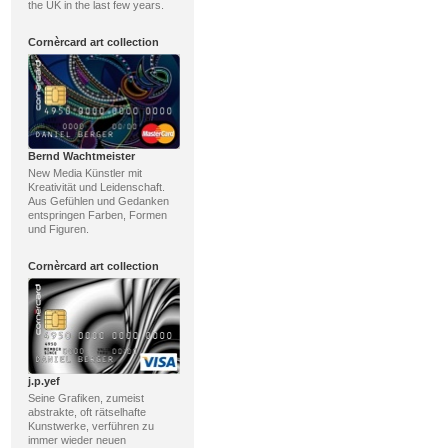
the UK in the last few years.
Cornèrcard art collection
Bernd Wachtmeister
New Media Künstler mit
Kreativität und Leidenschaft.
Aus Gefühlen und Gedanken
entspringen Farben, Formen
und Figuren.
Cornèrcard art collection
j.p.yef
Seine Grafiken, zumeist
abstrakte, oft rätselhafte
Kunstwerke, verführen zu
immer wieder neuen