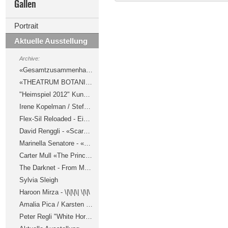
Gallen
Portrait
Aktuelle Ausstellung
Archive:
«Gesamtzusammenhang»
«THEATRUM BOTANICUM»
"Heimspiel 2012" Kunstschaffen aus AR, AI, SG, TG, FL und Voralberg
Irene Kopelman / Stefan Burger
Flex-Sil Reloaded - Eine Hommage an Roman Signer
David Renggli - «Scaramouche»
Marinella Senatore - «Public Secrets»
Carter Mull «The Princess is Caged in the ©», Tobias Kaspar «The Air on the Way to the Oyster»
The Darknet - From Memes to Onionland. An Exploration
Sylvia Sleigh
Haroon Mirza - \|\|\|\| \|\|\
Amalia Pica / Karsten Födinger
Peter Regli "White Horse Dream"