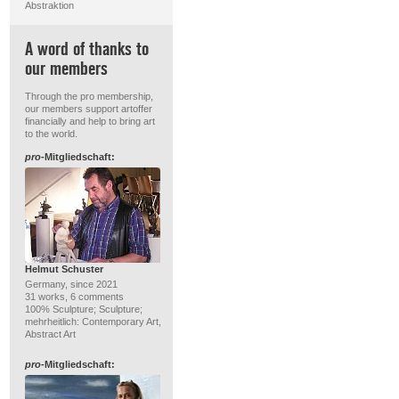
Abstraktion
A word of thanks to
our members
Through the pro membership,
our members support artoffer
financially and help to bring art
to the world.
pro
-Mitgliedschaft:
Helmut Schuster
Germany, since 2021
31 works, 6 comments
100% Sculpture; Sculpture;
mehrheitlich: Contemporary Art,
Abstract Art
pro
-Mitgliedschaft: