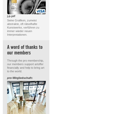
j.p.yef
Seine Grafiken, zumeist
abstrakte, oft rätselhafte
Kunstwerke, verführen zu
immer wieder neuen
Interpretationen.
A word of thanks to
our members
Through the pro membership,
our members support artoffer
financially and help to bring art
to the world.
pro
-Mitgliedschaft: