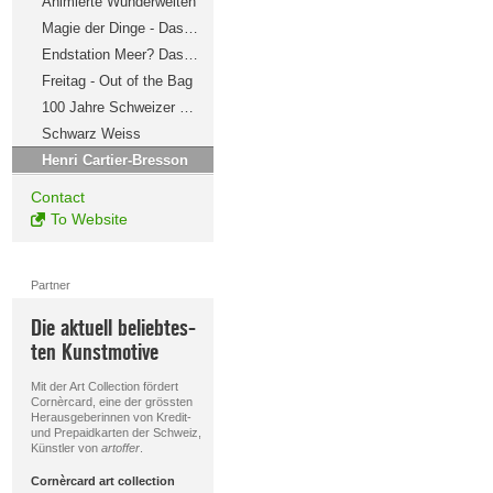
Animierte Wunderwelten
Magie der Dinge - Das Produkteplakat
Endstation Meer? Das Plastikmüll-Projekt
Freitag - Out of the Bag
100 Jahre Schweizer Grafik
Schwarz Weiss
Henri Cartier-Bresson
Contact
To Website
Partner
Die aktuell beliebtes-
ten Kunstmotive
Mit der Art Collection fördert
Cornèrcard, eine der grössten
Herausgeberinnen von Kredit-
und Prepaidkarten der Schweiz,
Künstler von
artoffer
.
Cornèrcard art collection