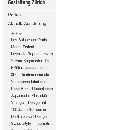
Gestaltung Zürich
Portrait
Aktuelle Ausstellung
Archive:
Les Suisses de Paris – Grafik und Typografie
Macht Ferien!
Lasst die Puppen tanzen
Stefan Sagmeister. The Happy Show
Eröffnungsausstellung Oïphorie: atelier oï
3D − Dreidimensionale Dinge drucken
Verbrechen lohnt sich: Der Kriminalfilm
René Burri - Doppelleben
Japanische Plakatkünstler – Kirschblüten und Askese
Vintage – Design mit bewegter Vergangenheit
100 Jahre Schweizer Design
Do It Yourself Design
Swiss Style – Internationale Grafik