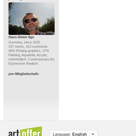
Hans-Dieter Ilge
Germany, since 2015
237 works, 413 comments
56% Printing graphics, 37%
Painting; Aquatinta, Acrylic;
mehrheitlich: Contemporary Art,
Expressive Realism
pro
-Mitgliedschaft:
Christel Bormann
Germany, since 2014
Language:
English
211 works, 163 comments