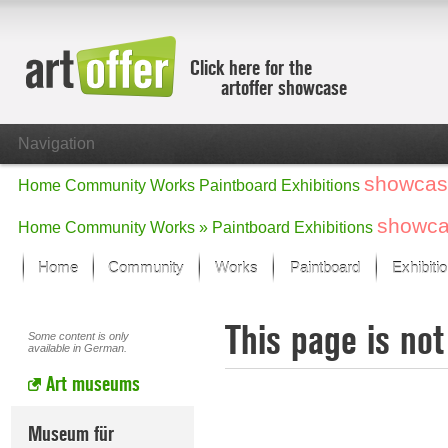
Click here for the
artoffer showcase
Navigation
showcas
Home
Community
Works
Paintboard
Exhibitions
showc
Home
Community
Works »
Paintboard
Exhibitions
Home
Community
Works
Paintboard
Exhibiti
Showcase
This page is not
Focus on the last month
Some content is only
available in German.
All focus works
Art museums
Default View
Works in Focus
New Works - Selection
Museum für
All new works