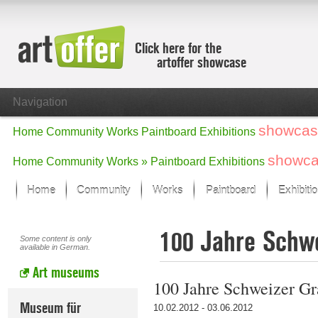
Click here for the
artoffer showcase
Navigation
showcas
Home
Community
Works
Paintboard
Exhibitions
showc
Home
Community
Works »
Paintboard
Exhibitions
Home
Community
Works
Paintboard
Exhibiti
Showcase
100 Jahre Schwe
Focus on the last month
Some content is only
available in German.
All focus works
Art museums
Default View
100 Jahre Schweizer Gr
Works in Focus
New Works - Selection
Museum für
10.02.2012 - 03.06.2012
All new works