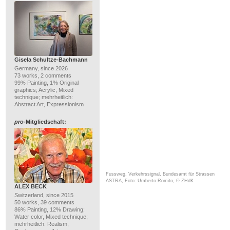
Gisela Schultze-Bachmann
Germany, since 2026
73 works, 2 comments
99% Painting, 1% Original
graphics; Acrylic, Mixed
technique; mehrheitlich:
Abstract Art, Expressionism
pro
-Mitgliedschaft:
Fussweg, Verkehrssignal, Bundesamt für Strassen
ASTRA, Foto: Umberto Romito, © ZHdK
ALEX BECK
Switzerland, since 2015
50 works, 39 comments
86% Painting, 12% Drawing;
Water color, Mixed technique;
mehrheitlich: Realism,