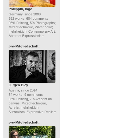
Philippin, Inge
Germany, since 2008
352 works, 604 comments
95% Painting, 5% Photographs;
Mixed technique, Water color;
mehrheitlich: Contemporary Art,
Abstract Expressionism
pro
-Mitgliedschaft:
Jürgen Bley
Austria, since 2014
54 works, 9 comments
93% Painting, 7% Art print on
canvas; Mixed technique,
Acrylic; mehrheitlich:
Surrealism, Expressive Realism
pro
-Mitgliedschaft: