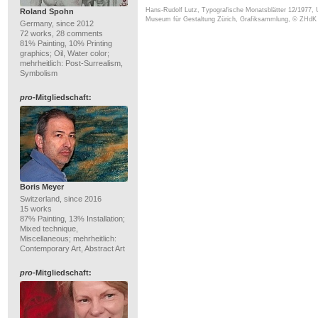
Hans-Rudolf Lutz, Typografische Monatsblätter 12/1977,
Roland Spohn
Museum für Gestaltung Zürich, Grafiksammlung, © ZHdK
Germany, since 2012
72 works, 28 comments
81% Painting, 10% Printing
graphics; Oil, Water color;
mehrheitlich: Post-Surrealism,
Symbolism
pro
-Mitgliedschaft:
Boris Meyer
Switzerland, since 2016
15 works
87% Painting, 13% Installation;
Mixed technique,
Miscellaneous; mehrheitlich:
Contemporary Art, Abstract Art
pro
-Mitgliedschaft: