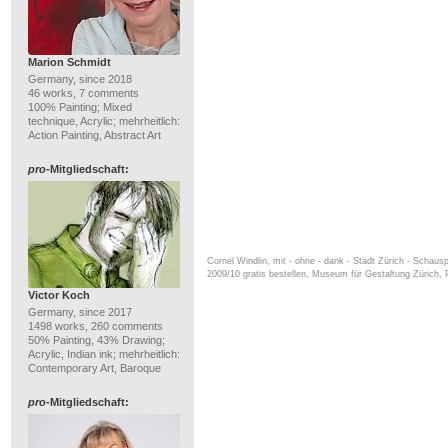
Marion Schmidt
Germany, since 2018
46 works, 7 comments
100% Painting; Mixed
technique, Acrylic; mehrheitlich:
Action Painting, Abstract Art
pro
-Mitgliedschaft:
Cornel Windlin, mit - ohne - dank - Stadt Zürich - Schaus
2009/10 gratis bestellen, Museum für Gestaltung Zürich
Victor Koch
Germany, since 2017
1498 works, 260 comments
50% Painting, 43% Drawing;
Acrylic, Indian ink; mehrheitlich:
Contemporary Art, Baroque
pro
-Mitgliedschaft: