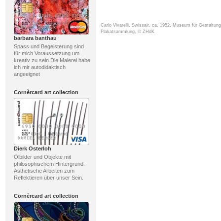
Carlo Vivarelli, Swissair, ca. 1952, Museum für Gestaltung
Plakatsammlung, © ZHdK
barbara banthau
Spass und Begeisterung sind
für mich Voraussetzung um
kreativ zu sein.Die Malerei habe
ich mir autodidaktisch
angeeignet
Cornèrcard art collection
Dierk Osterloh
Ölbilder und Objekte mit
philosophischem Hintergrund.
Ästhetische Arbeiten zum
Reflektieren über unser Sein.
Cornèrcard art collection