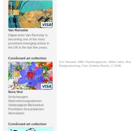
Van Renselar
Digital artist Van Renselar is
becoming one of the most
prominent emerging artists in
the UK in the last few years.
Cornèrcard art collection
E+U Hiestand, ABM- Plastiktragtasche, 1960er Jahre, Mus
Designsammlung, Foto: Umberto Romito, © ZHdK
Nora Vest
Schichtungen-
Wahrnehmungsebenen-
Vieldeutigkeit-Blickwinkel-
Prioritäten-Assoziationen-
Abstraktion
Cornèrcard art collection