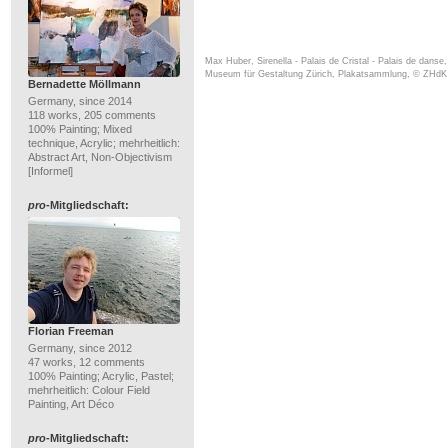
Max Huber, Sirenella - Palais de Cristal - Palais de danse,
Museum für Gestaltung Zürich, Plakatsammlung, © ZHdK
Bernadette Möllmann
Germany, since 2014
118 works, 205 comments
100% Painting; Mixed
technique, Acrylic; mehrheitlich:
Abstract Art, Non-Objectivism
[Informel]
pro
-Mitgliedschaft:
Florian Freeman
Germany, since 2012
47 works, 12 comments
100% Painting; Acrylic, Pastel;
mehrheitlich: Colour Field
Painting, Art Déco
pro
-Mitgliedschaft: