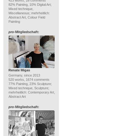
423 works, 16 comments
82% Painting, 10% Digital Art;
Mixed technique,
Miscellaneous; mehrheitlich:
Abstract Art, Colour Field
Painting
pro
-Mitgliedschaft:
Renate Migas
Germany, since 2013
520 works, 1674 comments
77% Painting, 23% Sculpture;
Mixed technique, Sculpture;
mehrheitlich: Contemporary Art,
Abstract Art
pro
-Mitgliedschaft: