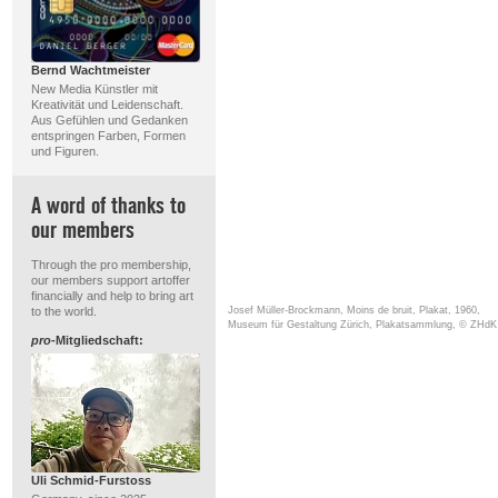
Bernd Wachtmeister
New Media Künstler mit
Kreativität und Leidenschaft.
Aus Gefühlen und Gedanken
entspringen Farben, Formen
und Figuren.
A word of thanks to
our members
Through the pro membership,
our members support artoffer
financially and help to bring art
Josef Müller-Brockmann, Moins de bruit, Plakat, 1960,
to the world.
Museum für Gestaltung Zürich, Plakatsammlung, © ZHdK
pro
-Mitgliedschaft:
Uli Schmid-Furstoss