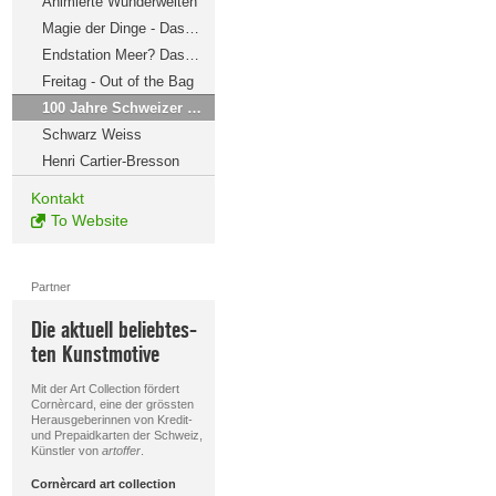
Animierte Wunderwelten
Magie der Dinge - Das Produkteplakat
Endstation Meer? Das Plastikmüll-Projekt
Freitag - Out of the Bag
100 Jahre Schweizer Grafik
Schwarz Weiss
Henri Cartier-Bresson
Kontakt
To Website
Partner
Die aktuell beliebtes-
ten Kunstmotive
Mit der Art Collection fördert
Cornèrcard, eine der grössten
Herausgeberinnen von Kredit-
und Prepaidkarten der Schweiz,
Künstler von
artoffer
.
Cornèrcard art collection