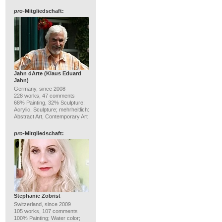
pro
-Mitgliedschaft:
Jahn dArte (Klaus Eduard
Jahn)
Germany, since 2008
228 works, 47 comments
68% Painting, 32% Sculpture;
Acrylic, Sculpture; mehrheitlich:
Abstract Art, Contemporary Art
pro
-Mitgliedschaft:
Stephanie Zobrist
Switzerland, since 2009
105 works, 107 comments
100% Painting; Water color;