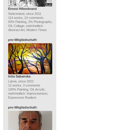
Ernest Hiltenbrand
Switzerland, since 2011
114 works, 24 comments
93% Painting, 2% Photographs;
Oil, Collage; mehrheitlich:
Abstract Art, Modern Times
pro
-Mitgliedschaft:
Inita Sabanska
Latvia, since 2022
12 works, 3 comments
100% Painting; Oil, Acrylic;
mehrheitlich: Impressionism,
Expressive Realism
pro
-Mitgliedschaft: