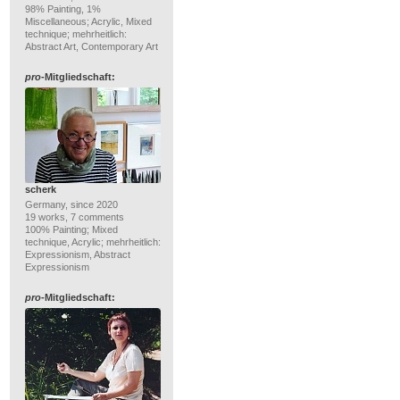
98% Painting, 1%
Miscellaneous; Acrylic, Mixed
technique; mehrheitlich:
Abstract Art, Contemporary Art
pro
-Mitgliedschaft:
scherk
Germany, since 2020
19 works, 7 comments
100% Painting; Mixed
technique, Acrylic; mehrheitlich:
Expressionism, Abstract
Expressionism
pro
-Mitgliedschaft: