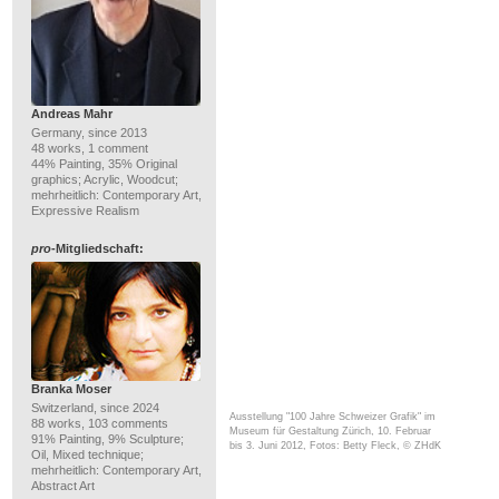
Andreas Mahr
Germany, since 2013
48 works, 1 comment
44% Painting, 35% Original
graphics; Acrylic, Woodcut;
mehrheitlich: Contemporary Art,
Expressive Realism
pro
-Mitgliedschaft:
Branka Moser
Switzerland, since 2024
Ausstellung "100 Jahre Schweizer Grafik" im
88 works, 103 comments
Museum für Gestaltung Zürich, 10. Februar
91% Painting, 9% Sculpture;
bis 3. Juni 2012, Fotos: Betty Fleck, © ZHdK
Oil, Mixed technique;
mehrheitlich: Contemporary Art,
Abstract Art