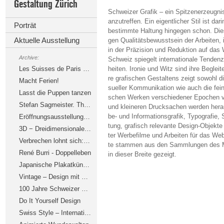
Gestaltung Zürich
Schweizer Grafik – ein Spitzenerzeugnis
anzutreffen. Ein eigentlicher Stil ist da
Porträt
bestimmte Haltung hingegen schon. Diese
Aktuelle Ausstellung
gen Qualitätsbewusstsein der Arbeiten,
in der Präzision und Reduktion auf das 
Archive:
Schweiz spiegelt internationale Tenden
Les Suisses de Paris – Grafik und Typografie
heiten. Ironie und Witz sind ihre Begleit
re grafischen Gestaltens zeigt sowohl die
Macht Ferien!
sueller Kommunikation wie auch die feine
Lasst die Puppen tanzen
schen Werken verschiedener Epochen v
Stefan Sagmeister. The Happy Show
und kleineren Drucksachen werden hera
be- und Informationsgrafik, Typografie, 
Eröffnungsausstellung Oïphorie: atelier oï
tung, grafisch relevante Design-Objekt
3D − Dreidimensionale Dinge drucken
ter Werbefilme und Arbeiten für das Web
Verbrechen lohnt sich: Der Kriminalfilm
te stammen aus den Sammlungen des 
René Burri - Doppelleben
in dieser Breite gezeigt.
Japanische Plakatkünstler – Kirschblüten und Askese
Vintage – Design mit bewegter Vergangenheit
100 Jahre Schweizer Design
Do It Yourself Design
Swiss Style – Internationale Grafik