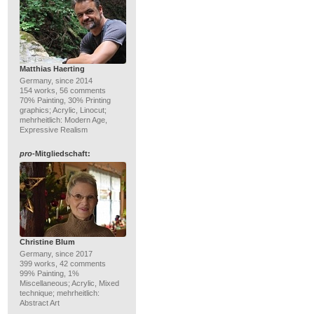
Matthias Haerting
Germany, since 2014
154 works, 56 comments
70% Painting, 30% Printing
graphics; Acrylic, Linocut;
mehrheitlich: Modern Age,
Expressive Realism
pro
-Mitgliedschaft:
Christine Blum
Germany, since 2017
399 works, 42 comments
99% Painting, 1%
Miscellaneous; Acrylic, Mixed
technique; mehrheitlich:
Abstract Art