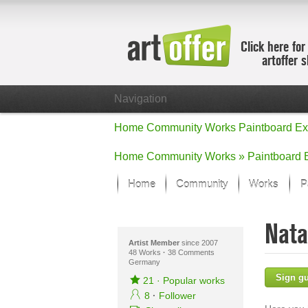
Click here for
artoffer 
Navigation
Home
Community
Works
Paintboard
Ex
Home
Community
Works »
Paintboard
Home
Community
Works
P
Showcase
Nata
Focus on the
All focus wo
Artist Member
since 2007
48 Works
·
38 Comments
Germany
Default Vie
Sign g
Works in Fo
21
·
Popular works
New Works -
8
·
Follower
All new wor