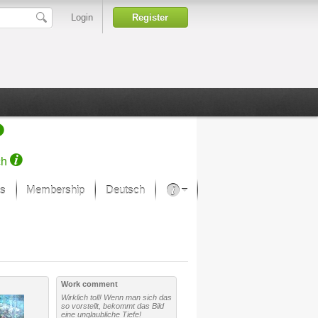
Login
Register
ch
s
Membership
Deutsch
About our passion
projekt von Samsung
Art Museums
Work comment
Wirklich toll! Wenn man sich das
so vorstellt, bekommt das Bild
eine unglaubliche Tiefe!