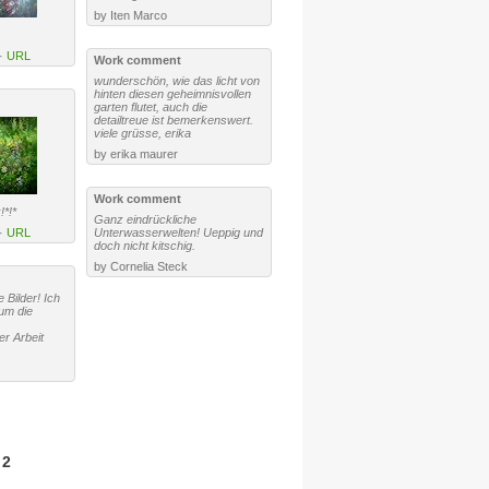
by Iten Marco
·
URL
Work comment
wunderschön, wie das licht von
hinten diesen geheimnisvollen
garten flutet, auch die
detailtreue ist bemerkenswert.
viele grüsse, erika
by erika maurer
Work comment
*!*
Ganz eindrückliche
·
URL
Unterwasserwelten! Ueppig und
doch nicht kitschig.
by Cornelia Steck
 Bilder! Ich
um die
r Arbeit
2