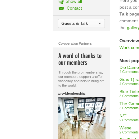
Here you 
Show all
post a c
Contact
Talk
page.
comment o
Guests & Talk
the
galler
Overview
Co-operation Partners
Work com
A word of thanks to
Most pop
our members
Die Dame 
4 Comments
Through the pro membership,
our members support artoffer
Gras 1(fr
financially and help to bring art
4 Comments
to the world.
Blue Tiefe
pro
-Membership:
3 Comments
The Gam
3 Comments
N/T
2 Comments
Wiese
2 Comments