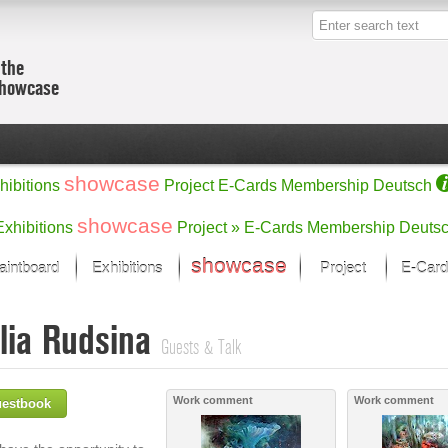
 the
showcase
showcase
hibitions
Project
E-Cards
Membership
Deutsch
showcase
Exhibitions
Project »
E-Cards
Membership
Deuts
showcase
aintboard
Exhibitions
Project
E-Card
Kunst Raum
Categories
lia Rudsina
 last month
Ein Künstlerförder
Painting
Guests & Talk
rks
Sculpture
Drawing
w
Digital Arts
Work comment
Work comment
uestbook
cus
Graphics
 Selection
Photographs
ks