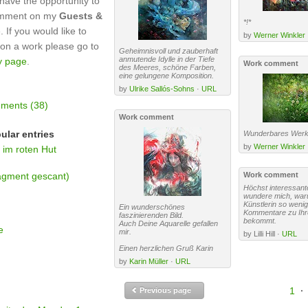
have the opportunity to
omment on my
Guests &
*!*
 If you would like to
by
Werner Winkler
n a work please go to
Geheimnisvoll und zauberhaft
anmutende Idylle in der Tiefe
y page
.
Work comment
des Meeres, schöne Farben,
eine gelungene Komposition.
by
Ulrike Sallós-Sohns
·
URL
ments (38)
Work comment
ular entries
Wunderbares Werk!
by
Werner Winkler
im roten Hut
agment gescant)
Work comment
Höchst interessante
wundere mich, war
Künstlerin so wenig
Ein wunderschönes
Kommentare zu Ihre
faszinierenden Bild.
bekommt.
Auch Deine Aquarelle gefallen
e
mir.
by Lilli Hill ·
URL
Einen herzlichen Gruß Karin
by
Karin Müller
·
URL
1
·
Previous page