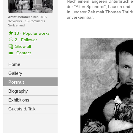
Nach einem längeren Unterbruch ex
der "Alten Spinnerei", Lausen und 
In jüngster Zeit malt Thomas Thürin
unverkennbar.
Artist Member
since 2015
32 Works
·
15 Comments
Switzerland
13
·
Popular works
2
·
Follower
Show all
Contact
Home
Gallery
Portrait
Biography
Exhibitions
Guests & Talk