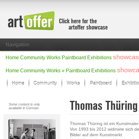
Click here for the
artoffer showcase
Navigation
showcas
Home
Community
Works
Paintboard
Exhibitions
showc
Home
Community
Works »
Paintboard
Exhibitions
Home
Community
Works
Paintboard
Exhibiti
Showcase
Thomas Thürin
Focus on the last month
Some content is only
available in German.
All focus works
Default View
Thomas Thüring ist ein Kunstmaler a
Works in Focus
Von 1993 bis 2012 widmete sich der 
New Works - Selection
Bilder auf dem Kunstmarkt.
All new works