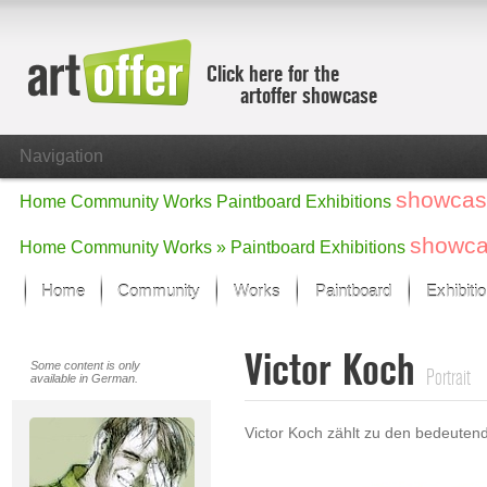
Click here for the
artoffer showcase
Navigation
showcas
Home
Community
Works
Paintboard
Exhibitions
showc
Home
Community
Works »
Paintboard
Exhibitions
Home
Community
Works
Paintboard
Exhibiti
Showcase
Victor Koch
Focus on the last month
Some content is only
Portrait
available in German.
All focus works
Default View
Victor Koch zählt zu den bedeuten
Works in Focus
New Works - Selection
All new works