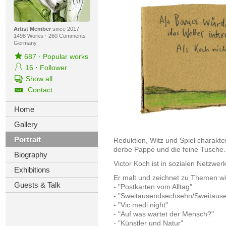
Artist Member
since 2017
1498 Works
·
260 Comments
Germany
687
·
Popular works
16
·
Follower
Show all
Contact
Home
Gallery
Portrait
Reduktion, Witz und Spiel charakter
derbe Pappe und die feine Tusche.
Biography
Victor Koch ist in sozialen Netzwerk
Exhibitions
Er malt und zeichnet zu Themen w
Guests & Talk
- "Postkarten vom Alltag"
- "Sweitausendsechsehn/Sweitause
- "Vic medi night"
- "Auf was wartet der Mensch?"
- "Künstler und Natur"